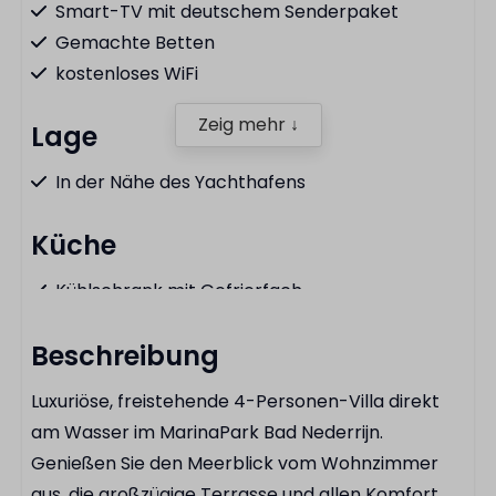
Smart-TV mit deutschem Senderpaket
Gemachte Betten
kostenloses WiFi
Zeig mehr ↓
Lage
In der Nähe des Yachthafens
Küche
Kühlschrank mit Gefrierfach
Spülmaschine
Beschreibung
Kochfeld
Kombi-Mikrowelle
Luxuriöse, freistehende 4-Personen-Villa direkt
Wasserkocher
am Wasser im MarinaPark Bad Nederrijn.
Besteck
Genießen Sie den Meerblick vom Wohnzimmer
Pfannenset
aus, die großzügige Terrasse und allen Komfort