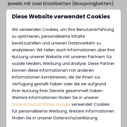
jeweils mit zwei Einzelbetten (Boxspringbetten)
und einem eigenen Flachbildfernseher
Diese Website verwendet Cookies
ausgestattet sind. Die Betten sind bei Ihrer
Ankunft bereits bezogen. Das luxuriöse
Wir verwenden Cookies, um Ihre Benutzererfahrung
Badezimmer ist mit einem Doppelwaschbecken,
zu optimieren, personalisierte Inhalte
einer Regendusche und einem WC ausgestattet.
bereitzustellen und unseren Datenverkehr zu
analysieren. Wir teilen auch Informationen über Ihre
Nutzung unserer Website mit unseren Partnern für
Draußen am Wasser
soziale Medien, Werbung und Analyse. Diese Partner
Vom Wohnzimmer aus gelangen Sie direkt auf die
können diese Informationen mit anderen
Holzterrasse, die direkt ans Wasser grenzt. Mit
Informationen kombinieren, die Sie ihnen zur
einem Esstisch für vier Personen und einem
Verfügung gestellt haben oder die sie aufgrund
Sonnenschirm ist dies der perfekte Ort für ein
Ihrer Nutzung ihrer Dienste gesammelt haben.
Weitere Informationen finden Sie in unserer
entspanntes Frühstück oder lange Abende im
Datenschutzrichtlinie
.
Google
verwendet Cookies
Freien, während das Wasser vor Ihnen glitzert.
für personalisierte Werbung. Weitere Informationen
Besitzen Sie ein eigenes Boot? Der Yachthafen ist
finden Sie in unserer Datenschutzerklärung.
fußläufig erreichbar, und von dort aus können Sie