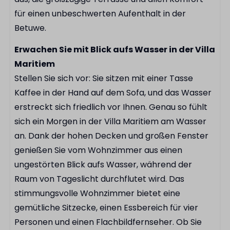
Toaster
für einen unbeschwerten Aufenthalt in der
Kaffeekapselmaschine
Betuwe.
Badezimmer
Erwachen Sie mit Blick aufs Wasser in der Villa
Maritiem
Begehbare Regendusche
Stellen Sie sich vor: Sie sitzen mit einer Tasse
Doppelte Waschbecken
Kaffee in der Hand auf dem Sofa, und das Wasser
erstreckt sich friedlich vor Ihnen. Genau so fühlt
Außenbereich
sich ein Morgen in der Villa Maritiem am Wasser
Sonnenschirm
an. Dank der hohen Decken und großen Fenster
Am Wasser
genießen Sie vom Wohnzimmer aus einen
Außenterrasse
ungestörten Blick aufs Wasser, während der
Raum von Tageslicht durchflutet wird. Das
Einrichtungen
stimmungsvolle Wohnzimmer bietet eine
gemütliche Sitzecke, einen Essbereich für vier
E-Chopper-Verleih
Personen und einen Flachbildfernseher. Ob Sie
Spielplatz