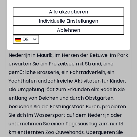
direkt auf den Nederrijn segeln. Die Villa ist
Alle akzeptieren
rauchfrei und verfügt über WLAN, einen
Abstellraum und einen privaten Parkplatz.
Individuelle Einstellungen
Ablehnen
Park und Umgebung
DE
Der MarinaPark Bad Nederrijn liegt direkt am
Nederrijn in Maurik, im Herzen der Betuwe. Im Park
erwarten Sie ein Freizeitsee mit Strand, eine
gemütliche Brasserie, ein Fahrradverleih, ein
Yachthafen und zahlreiche Aktivitäten für Kinder.
Die Umgebung lädt zum Erkunden ein: Radeln Sie
entlang von Deichen und durch Obstgärten,
besuchen Sie die Festungsstadt Buren, probieren
Sie sich im Wassersport auf dem Nederrijn oder
unternehmen Sie einen Tagesausflug zum nur 13
km entfernten Zoo Ouwehands. Überqueren Sie