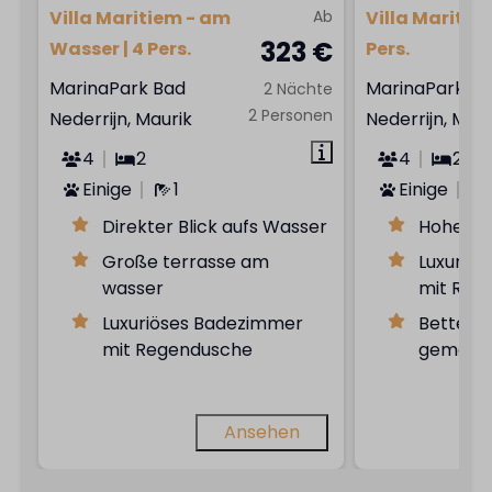
Villa Maritiem - am
Ab
Villa Maritiem
323 €
Wasser | 4 Pers.
Pers.
MarinaPark Bad
MarinaPark B
2 Nächte
2 Personen
Nederrijn, Maurik
Nederrijn, Maur
4
2
4
2
Einige
1
Einige
Direkter Blick aufs Wasser
Hohe Dec
Große terrasse am
Luxuriö
wasser
mit Reg
Luxuriöses Badezimmer
Betten b
mit Regendusche
gemach
Ansehen