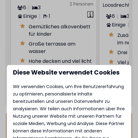
2 Personen
Loosdrecht
6
3
Einige
1
6
3
Einige
Gemütliches alkovenbett
für kinder
Zusätzli
im neb
Große terrasse am
wasser
Drei ba
Hohe decken und viel licht
Viel pri
einem g
Diese Website verwendet Cookies
Ansehen
Wir verwenden Cookies, um Ihre Benutzererfahrung
zu optimieren, personalisierte Inhalte
bereitzustellen und unseren Datenverkehr zu
analysieren. Wir teilen auch Informationen über Ihre
Nutzung unserer Website mit unseren Partnern für
MarinaPark Beach Resort
soziale Medien, Werbung und Analyse. Diese Partner
Soal
können diese Informationen mit anderen