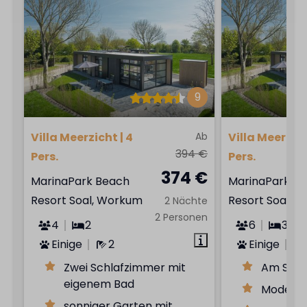
9
Villa Meerzicht | 4
Ab
Villa Meerzich
394 €
Pers.
Pers.
374 €
MarinaPark Beach
MarinaPark B
Resort Soal, Workum
Resort Soal, 
2 Nächte
2 Personen
4
2
6
3
Einige
2
Einige
Zwei Schlafzimmer mit
Am Stra
eigenem Bad
Moderne
sonniger Garten mit