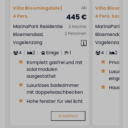
Villa Bloomingdale |
Ab
Villa Bloomin
445 €
4 Pers.
4 Pers. Sauna
MarinaPark Residentie
MarinaPark Re
2 Nächte
2 Personen
Bloemendaal,
Bloemendaal,
Vogelenzang
Vogelenzang
4
2
Einige
1
4
2
Komplett gasfrei und mit
Private 
solarmodulen
Luxuriös
ausgestattet
eingeric
Luxuriöses badezimmer
Haustie
mit doppelwaschbecken
Hohe fenster für viel licht
Ansehen