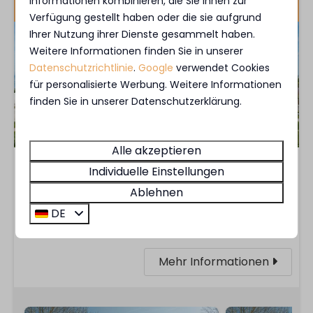
Niederlande - Friesland
Informationen kombinieren, die Sie ihnen zur
Verfügung gestellt haben oder die sie aufgrund
Ihrer Nutzung ihrer Dienste gesammelt haben.
Weitere Informationen finden Sie in unserer
Datenschutzrichtlinie
.
Google
verwendet Cookies
für personalisierte Werbung. Weitere Informationen
finden Sie in unserer Datenschutzerklärung.
Alle akzeptieren
Das MarinaPark Beach Resort Soal ist
Individuelle Einstellungen
wunderschön am Strand des IJsselmeers
Ablehnen
gelegen und bietet Campingplätze, Ferienhäuser
DE
und Wohnungen.
Mehr Informationen