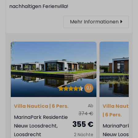
nachhaltigen Ferienvilla!
Mehr Informationen
9,1
Villa Nautica | 6 Pers.
Ab
Villa Nautica
374 €
| 6 Pers.
MarinaPark Residentie
355 €
Nieuw Loosdrecht,
MarinaPark Re
Loosdrecht
Nieuw Loosdre
2 Nächte