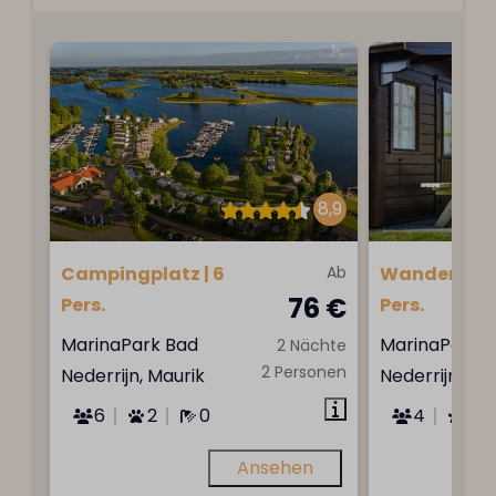
8,9
Campingplatz | 6
Ab
Wanderhütte
76 €
Pers.
Pers.
MarinaPark Bad
MarinaPark 
2 Nächte
2 Personen
Nederrijn, Maurik
Nederrijn, Ma
6
2
0
4
Nei
Ansehen