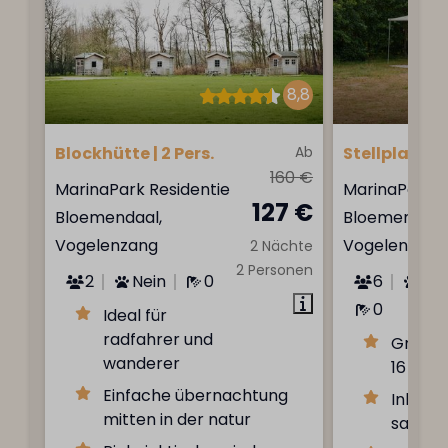
8,8
Blockhütte | 2 Pers.
Ab
Stellplatz | 6
160 €
MarinaPark Residentie
MarinaPark R
127 €
Bloemendaal,
Bloemendaal
Vogelenzang
Vogelenzang
2 Nächte
2 Personen
2
Nein
0
6
Ein
0
Ideal für
radfahrer und
Großzüg
wanderer
16 hek
Einfache übernachtung
Inklusi
mitten in der natur
sanitä