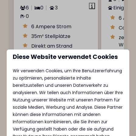
6
0
3
Einige
0
6 Ampe
6 Ampere Strom
Ca. 90
35m² Stellplätze
zentral
Wasser
Direkt am Strand
Diese Website verwendet Cookies
Ansehen
Wir verwenden Cookies, um Ihre Benutzererfahrung
zu optimieren, personalisierte Inhalte
bereitzustellen und unseren Datenverkehr zu
analysieren. Wir teilen auch Informationen über Ihre
MarinaPark Residentie
Nutzung unserer Website mit unseren Partnern für
Bloemendaal
soziale Medien, Werbung und Analyse. Diese Partner
Niederlande - Nordholland
können diese Informationen mit anderen
Informationen kombinieren, die Sie ihnen zur
Verfügung gestellt haben oder die sie aufgrund