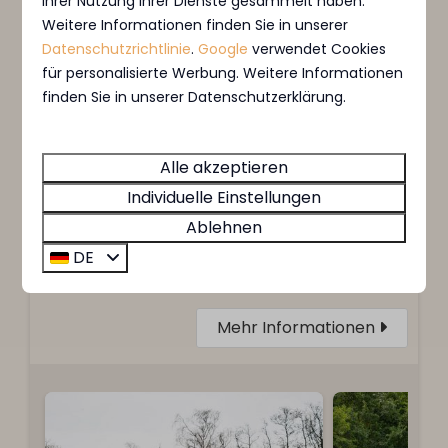
Ihrer Nutzung ihrer Dienste gesammelt haben.
Weitere Informationen finden Sie in unserer
Datenschutzrichtlinie
.
Google
verwendet Cookies
für personalisierte Werbung. Weitere Informationen
finden Sie in unserer Datenschutzerklärung.
Übernachten Sie in Luxusvillen in der
Alle akzeptieren
Gemeinde Bloemendaal, in der Nähe
Individuelle Einstellungen
berühmter Badeorte. Genießen Sie
Ablehnen
abenteuerliche Wälder und Dünen oder einen
DE
entspannten Tag am Strand.
Mehr Informationen