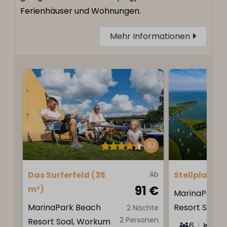
Ferienhäuser und Wohnungen.
Mehr Informationen
9,1
Das Surferfeld (35
Ab
Stellplatz
91 €
m²)
MarinaPark 
MarinaPark Beach
Resort Soal,
2 Nächte
2 Personen
Resort Soal, Workum
6
0