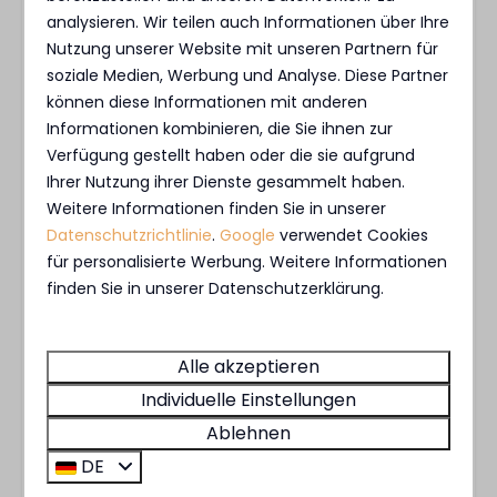
analysieren. Wir teilen auch Informationen über Ihre
Nutzung unserer Website mit unseren Partnern für
Nachhaltig und durchdacht
soziale Medien, Werbung und Analyse. Diese Partner
können diese Informationen mit anderen
Wie alle Villen im Park ist auch diese
vollständig
Informationen kombinieren, die Sie ihnen zur
elektrisch
, ausgestattet mit
Wärmepumpe
,
Verfügung gestellt haben oder die sie aufgrund
Solaranlage
und einem
eigenen Parkplatz
. Und
Ihrer Nutzung ihrer Dienste gesammelt haben.
das Beste:
Haustiere sind willkommen
, dein
Weitere Informationen finden Sie in unserer
vierbeiniger Freund darf natürlich mitkommen.
Datenschutzrichtlinie
.
Google
verwendet Cookies
für personalisierte Werbung. Weitere Informationen
finden Sie in unserer Datenschutzerklärung.
Über den Park und die Umgebung
Das MarinaPark Beach Resort Soal liegt direkt am
Alle akzeptieren
IJsselmeer und bietet alles, was du für einen
Individuelle Einstellungen
sorgenfreien Aufenthalt brauchst:
Yachthafen,
Ablehnen
Strand, Supermarkt, Spielplätze, Sportplatz
DE
und gemütliche Gastronomie
.