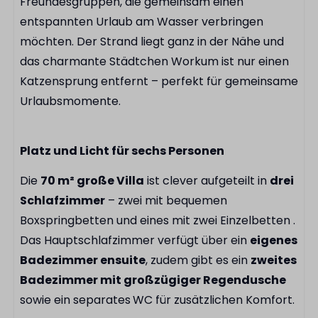
Freundesgruppen, die gemeinsam einen
Kühlschrank
entspannten Urlaub am Wasser verbringen
Kühlschrank mit Gefrierfach
möchten. Der Strand liegt ganz in der Nähe und
Wasserkocher
das charmante Städtchen Workum ist nur einen
Kaffeekapselmaschine
Katzensprung entfernt – perfekt für gemeinsame
Urlaubsmomente.
Badezimmer
Begehbare Regendusche
Platz und Licht für sechs Personen
Haartrockner
Die
70 m² große Villa
ist clever aufgeteilt in
drei
Schlafzimmer
– zwei mit bequemen
Außenbereich
Boxspringbetten und eines mit zwei Einzelbetten .
Sonnenschirm
Das Hauptschlafzimmer verfügt über ein
eigenes
Außenterrasse
Badezimmer ensuite
, zudem gibt es ein
zweites
Badezimmer mit großzügiger Regendusche
Einrichtungen
sowie ein separates
WC für zusätzlichen Komfort.