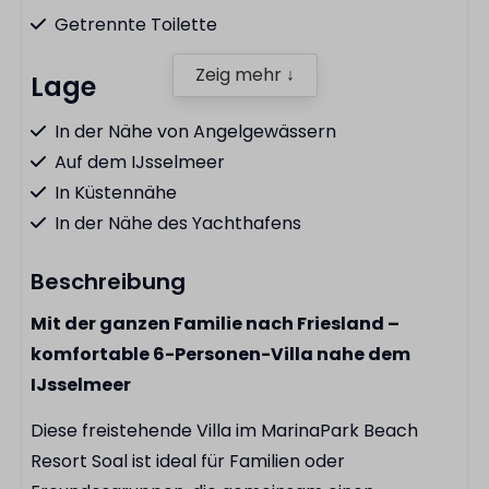
Getrennte Toilette
Zeig mehr ↓
Lage
In der Nähe von Angelgewässern
Auf dem IJsselmeer
In Küstennähe
In der Nähe des Yachthafens
Beschreibung
Küche
Mit der ganzen Familie nach Friesland –
Komplette Küche
komfortable 6-Personen-Villa nahe dem
Spülmaschine
IJsselmeer
Kochfeld
Pfannenset
Diese freistehende Villa im MarinaPark Beach
Kombi-Mikrowelle
Resort Soal ist ideal für Familien oder
Besteck