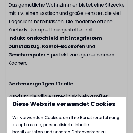
Skatepark
Das gemütliche Wohnzimmer bietet eine Sitzecke
Tennisplatz
mit TV, einen Esstisch und große Fenster, die viel
Basketballplatz
Tageslicht hereinlassen. Die moderne offene
Spielplatz
Küche ist komplett ausgestattet mit
Restaurant
Induktionskochfeld mit integriertem
Fahrradverleih
Dunstabzug
,
Kombi-Backofen
und
E-Chopper-Verleih
Geschirrspüler
– perfekt zum gemeinsamen
Kochen.
Gartenvergnügen für alle
Rund um die Villa erstreckt sich ein
großer
Diese Website verwendet Cookies
Garten
mit
Esstisch
. Ob beim Frühstück in der
Sonne, mit einem Buch in der Hand oder beim
Wir verwenden Cookies, um Ihre Benutzererfahrung
Spielen mit den Kindern – draußen lässt es sich
zu optimieren, personalisierte Inhalte
hier wunderbar leben.
bereitzustellen und unseren Datenverkehr zu