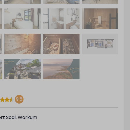
9,5
rt Soal, Workum