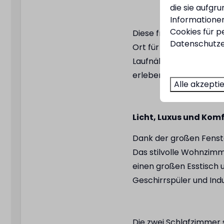
Pfannenset
die sie aufgr
Toaster
Informationen
Cookies für p
Diese freistehende Vill
Kaffeekapselmasch
Datenschutze
Ort für einen erholsam
Kühlschrank
Laufnähe, gemütliche
Außenbereich
erleben Sie hier Urlaub, 
Alle akzepti
Sonnenschirm
Außenterrasse
Licht, Luxus und Kom
Dank der großen Fenste
Das stilvolle Wohnzimm
einen großen Esstisch
Geschirrspüler und Ind
Die zwei Schlafzimmer 