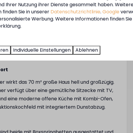
und Ihrer Nutzung ihrer Dienste gesammelt haben. Weiter
 finden Sie in unserer
Datenschutzrichtlinie
.
Google
verw
ersonalisierte Werbung. Weitere Informationen finden Sie 
a im MarinaPark Beach Resort Soal ist der perfekte
ine
rklärung.
en Aufenthalt am Wasser. Mit dem Strand in
n Cafés in Workum und modernem Komfort im Haus
Einrichtungen
wie er sein soll.
eren
Individuelle Einstellungen
Ablehnen
Tennisplatz
Basketballplatz
fort
Skatepark
r wirkt das 70 m² große Haus hell und großzügig.
Spielplatz
er verfügt über eine gemütliche Sitzecke mit TV,
Restaurant
 und eine moderne offene Küche mit Kombi-Ofen,
Fahrradverleih
uktionskochfeld mit integriertem Dunstabzug.
E-Chopper-Verleih
sind beide mit Boxspringbetten ausgestattet und