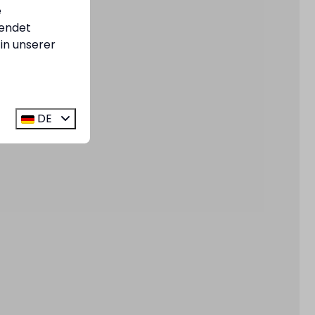
e
endet
in unserer
DE