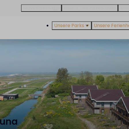
MarinaParken App
Kaufen Sie eine Ferienvilla
Soal
Unsere Parks
Unsere Ferienh
auna