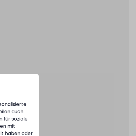
onalisierte
eilen auch
 für soziale
nen mit
llt haben oder