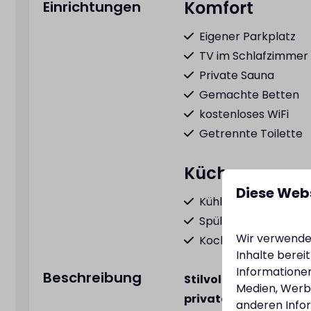
Komfort
Einrichtungen
Eigener Parkplatz
TV im Schlafzimmer
Private Sauna
Gemachte Betten
kostenloses WiFi
Getrennte Toilette
Küche
Diese Web
Kühlschrank mit Gef
Spülmaschine
Wir verwenden
Kochfeld
Inhalte berei
Kombi-Mikrowelle
Informationen
Beschreibung
Stilvoll genießen am 
Wasserkocher
Medien, Werbu
privater finnischer 
Besteck
anderen Infor