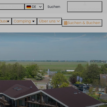
 Beach Resort
DE
Mein MarinaParken
äuser
Camping
Über uns
Suchen & Buchen