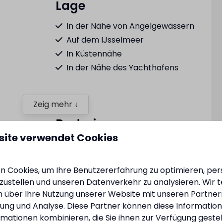
Lage
In der Nähe von Angelgewässern
Auf dem IJsselmeer
In Küstennähe
In der Nähe des Yachthafens
Zeig mehr ↓
Badezimmer
site verwendet Cookies
rierfach
Begehbare Regendusche
Haartrockner
 Cookies, um Ihre Benutzererfahrung zu optimieren, pers
tzustellen und unseren Datenverkehr zu analysieren. Wir t
 über Ihre Nutzung unserer Website mit unseren Partnern
IJsselmeer – luxuriöse 4-Personen-Villa mit
ng und Analyse. Diese Partner können diese Informatio
Sauna
mationen kombinieren, die Sie ihnen zur Verfügung geste