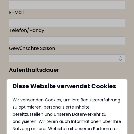
E-Mail
Telefon/Handy
Gewünschte Saison
Aufenthaltsdauer
Anreisedatum
Diese Website verwendet Cookies
Abreisedatum
Wir verwenden Cookies, um Ihre Benutzererfahrung
zu optimieren, personalisierte Inhalte
bereitzustellen und unseren Datenverkehr zu
Anzahl Personen
analysieren. Wir teilen auch Informationen über Ihre
Nutzung unserer Website mit unseren Partnern für
Haustier