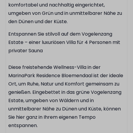
komfortabel und nachhaltig eingerichtet,
Wasserkocher
umgeben von Grün und in unmittelbarer Nähe zu
Besteck
den Dünen und der Küste.
Pfannenset
Toaster
Entspannen Sie stilvoll auf dem Vogelenzang
Kaffeekapselmaschine
Estate – einer luxuriösen Villa für 4 Personen mit
Kühlschrank mit Gefrierfach
privater Sauna
Komplette Küche
Diese freistehende Wellness-Villa in der
Badezimmer
MarinaPark Residence Bloemendaal ist der ideale
Ort, um Ruhe, Natur und Komfort gemeinsam zu
Begehbare Regendusche
genießen. Eingebettet in das grüne Vogelenzang
Doppelte Waschbecken
Estate, umgeben von Wäldern und in
Haartrockner
unmittelbarer Nähe zu Dünen und Küste, können
Luxussauna
Sie hier ganz in Ihrem eigenen Tempo
Außenbereich
entspannen.