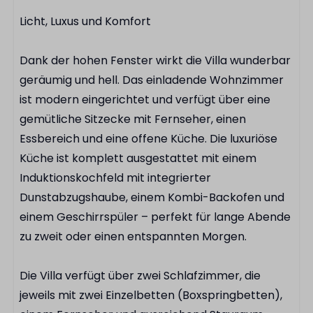
Sonnenschirm
Licht, Luxus und Komfort
Außenterrasse
Dank der hohen Fenster wirkt die Villa wunderbar
Einrichtungen
geräumig und hell. Das einladende Wohnzimmer
ist modern eingerichtet und verfügt über eine
Spielplatz
gemütliche Sitzecke mit Fernseher, einen
Restaurant
Essbereich und eine offene Küche. Die luxuriöse
Fahrradverleih
Küche ist komplett ausgestattet mit einem
E-Chopper-Verleih
Induktionskochfeld mit integrierter
Bouleplatz
Dunstabzugshaube, einem Kombi-Backofen und
Freibad
einem Geschirrspüler – perfekt für lange Abende
Kinderschwimmbad
zu zweit oder einen entspannten Morgen.
Die Villa verfügt über zwei Schlafzimmer, die
jeweils mit zwei Einzelbetten (Boxspringbetten),