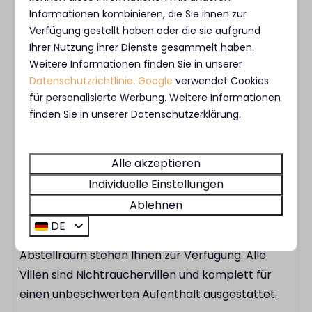
Informationen kombinieren, die Sie ihnen zur
Rund um die Villa erleben Sie die Ruhe und das
Verfügung gestellt haben oder die sie aufgrund
Grün des Anwesens. Beginnen Sie Ihren Tag
Ihrer Nutzung ihrer Dienste gesammelt haben.
entspannt mit einer Tasse Kaffee oder lassen Sie
Weitere Informationen finden Sie in unserer
ihn nach dem Saunabesuch gemütlich ausklingen
Datenschutzrichtlinie
.
Google
verwendet Cookies
für personalisierte Werbung. Weitere Informationen
– hier fühlt sich das Leben im Freien ganz
finden Sie in unserer Datenschutzerklärung.
natürlich an.
Nachhaltig und komplett ausgestattet
Alle akzeptieren
Individuelle Einstellungen
Die Villa ist komplett elektrisch und gasfrei und
Ablehnen
mit Solaranlage ausgestattet. Kostenloses WLAN,
DE
ein Parkplatz direkt an der Unterkunft und ein
Abstellraum stehen Ihnen zur Verfügung. Alle
Villen sind Nichtrauchervillen und komplett für
einen unbeschwerten Aufenthalt ausgestattet.