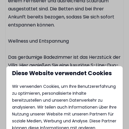
einem Fernseher und ausreichend Stauraum
ausgestattet sind. Die Betten sind bei Ihrer
Ankunft bereits bezogen, sodass Sie sich sofort
entspannen können.
Wellness und Entspannung
Das geräumige Badezimmer ist das Herzstück der
Villa. Hier genießen Sie eine luxuriöse S-Line-Duo-
Diese Website verwendet Cookies
Sauna, eine Regendusche und hochwertige
Ausstattung. Ein wunderbarer Ort, um nach
Wir verwenden Cookies, um Ihre Benutzererfahrung
einem Tag im Freien vollkommen zu entspannen.
zu optimieren, personalisierte Inhalte
Das Badezimmer ist mit Waschbecken und WC
bereitzustellen und unseren Datenverkehr zu
ausgestattet.
analysieren. Wir teilen auch Informationen über Ihre
Nutzung unserer Website mit unseren Partnern für
soziale Medien, Werbung und Analyse. Diese Partner
Natur pur genießen
können diese Informationen mit anderen