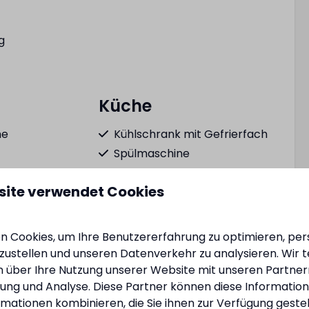
g
Küche
he
Kühlschrank mit Gefrierfach
Spülmaschine
Kochfeld
site verwendet Cookies
Kombi-Mikrowelle
Wasserkocher
Besteck
 Cookies, um Ihre Benutzererfahrung zu optimieren, pers
 mehr ↓
Pfannenset
tzustellen und unseren Datenverkehr zu analysieren. Wir t
Toaster
 über Ihre Nutzung unserer Website mit unseren Partnern
ng und Analyse. Diese Partner können diese Informatio
Kaffeekapselmaschine
mationen kombinieren, die Sie ihnen zur Verfügung geste
Komplette Küche