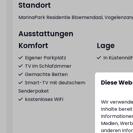
Standort
MarinaPark Residentie Bloemendaal, Vogelenzan
Ausstattungen
Komfort
Lage
Eigener Parkplatz
In Küstennä
TV im Schlafzimmer
Gemachte Betten
Diese Web
Smart-TV mit deutschem
Senderpaket
kostenloses WiFi
Wir verwenden
Zeig
Inhalte berei
Informationen
Medien, Werbu
anderen Infor