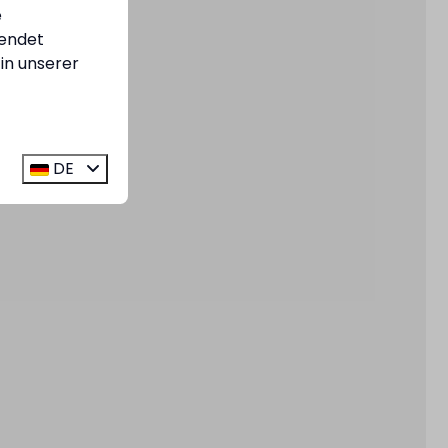
e
endet
in unserer
DE