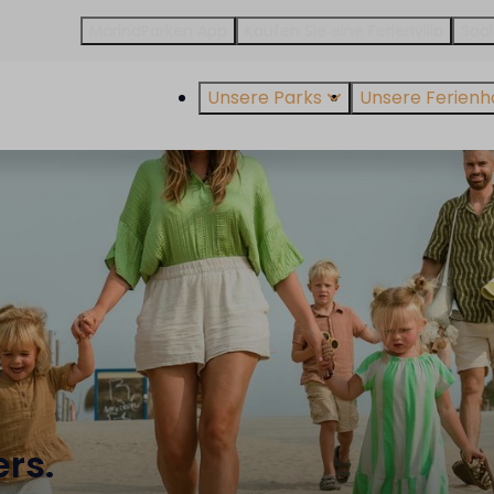
MarinaParken App
Kaufen Sie eine Ferienvilla
Soal
Unsere Parks
Unsere Ferienh
ers.