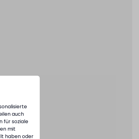
onalisierte
eilen auch
 für soziale
nen mit
llt haben oder