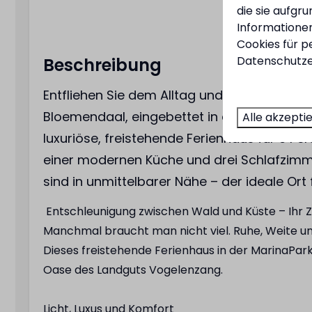
die sie aufgr
Informationen
Cookies für p
Badezimmer
Außenber
Datenschutze
Beschreibung
Begehbare Regendusche
Sonnenschi
Entfliehen Sie dem Alltag und genießen Sie
Haartrockner
Außenterra
Bloemendaal, eingebettet in das Vogelenza
Alle akzepti
luxuriöse, freistehende Ferienhaus für 6 P
einer modernen Küche und drei Schlafzimm
sind in unmittelbarer Nähe – der ideale Ort
Entschleunigung zwischen Wald und Küste – Ihr
Manchmal braucht man nicht viel. Ruhe, Weite un
Dieses freistehende Ferienhaus in der MarinaPark
Oase des Landguts Vogelenzang.
Licht, Luxus und Komfort