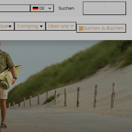
 Beach Resort
DE
Mein MarinaParken
äuser
Camping
Über uns
Suchen & Buchen