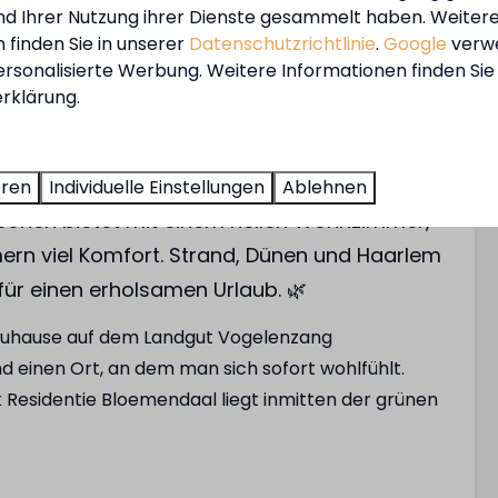
und Ihrer Nutzung ihrer Dienste gesammelt haben. Weiter
Kühlschrank
 finden Sie in unserer
Datenschutzrichtlinie
.
Google
verw
ersonalisierte Werbung. Weitere Informationen finden Sie 
eich
Einrichtungen
rklärung.
rm
E-Chopper-Verleih
 Ruhe und Natur in der MarinaPark Residentie
sse
Bouleplatz
ng Estate zwischen Wald und Küste. Dieses
eren
Individuelle Einstellungen
Ablehnen
Freibad
ersonen bietet mit einem hellen Wohnzimmer,
Kinderschwimmbad
ern viel Komfort. Strand, Dünen und Haarlem
Spielplatz
 für einen erholsamen Urlaub. 🌿
Restaurant
Fahrradverleih
 Zuhause auf dem Landgut Vogelenzang
d einen Ort, an dem man sich sofort wohlfühlt.
 Residentie Bloemendaal liegt inmitten der grünen