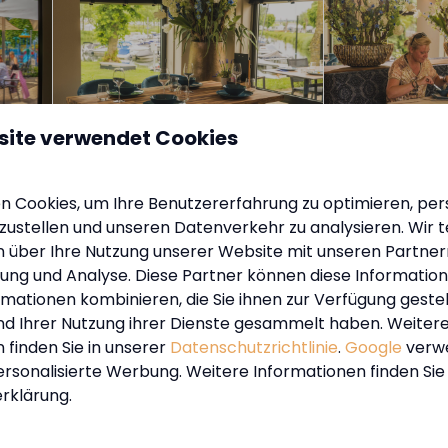
site verwendet Cookies
 Cookies, um Ihre Benutzererfahrung zu optimieren, pers
lagen an:
tzustellen und unseren Datenverkehr zu analysieren. Wir t
 über Ihre Nutzung unserer Website mit unseren Partnern
ng und Analyse. Diese Partner können diese Informatio
In Parknähe: 20km
l
mationen kombinieren, die Sie ihnen zur Verfügung geste
und Ihrer Nutzung ihrer Dienste gesammelt haben. Weiter
telalterliche Kloster und
 finden Sie in unserer
Datenschutzrichtlinie
.
Google
verw
die Religions- und
ersonalisierte Werbung. Weitere Informationen finden Sie 
ngens.
rklärung.