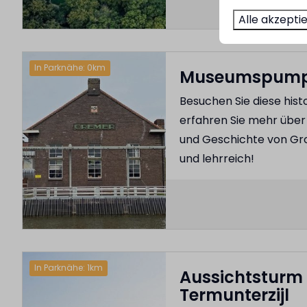
Alle akzepti
In Parknähe: 0km
Museumspump
Besuchen Sie diese his
erfahren Sie mehr über
und Geschichte von Gro
und lehrreich!
In Parknähe: 1km
Aussichtsturm 
Termunterzijl