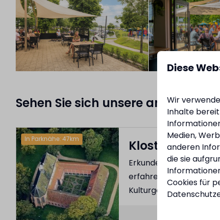
Diese Web
Wir verwenden
Sehen Sie sich unsere anderen An
Inhalte berei
Informationen
Medien, Werbu
In Parknähe: 47km
Kloster Ter Ape
anderen Infor
die sie aufgr
Erkunden Sie dieses mit
Informationen
erfahren Sie mehr über 
Cookies für p
Kulturgeschichte Groni
Datenschutze