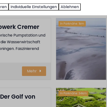
Mehr
eren
Individuelle Einstellungen
Ablehnen
In Parknähe: 1km
werk Cremer
torische Pumpstation und
 die Wasserwirtschaft
ningen. Faszinierend
Mehr
In Parknähe: 34km
Der Golf von