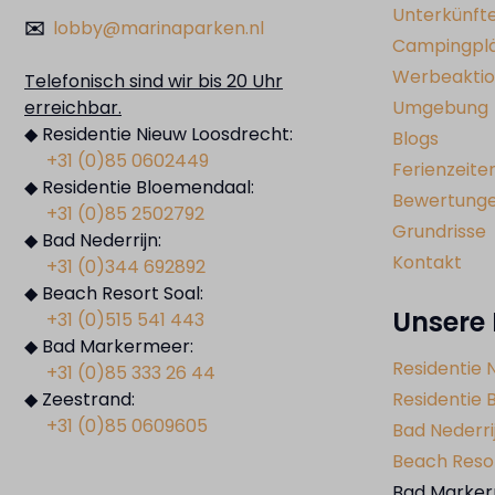
Unterkünft
✉️
lobby@marinaparken.nl
Campingpl
Werbeakti
Telefonisch sind wir bis 20 Uhr
erreichbar.
Umgebung
◆ Residentie Nieuw Loosdrecht:
Blogs
+31 (0)85 0602449
Ferienzeite
◆ Residentie Bloemendaal:
Bewertung
+31 (0)85 2502792
Grundrisse
◆ Bad Nederrijn:
Kontakt
+31 (0)344 692892
◆ Beach Resort Soal:
Unsere
+31 (0)515 541 443
◆ Bad Markermeer:
Residentie 
+31 (0)85 333 26 44
◆ Zeestrand:
Residentie
+31 (0)85 0609605
Bad Nederri
Beach Resor
Bad Marke