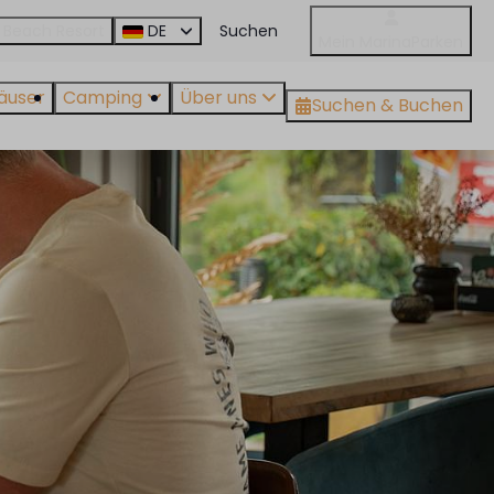
 Beach Resort
DE
Mein MarinaParken
äuser
Camping
Über uns
Suchen & Buchen