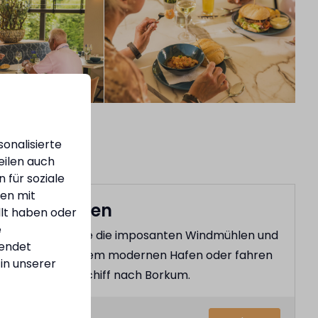
onalisierte
eilen auch
 für soziale
nen mit
Eemshaven
llt haben oder
e
Bewundern Sie die imposanten Windmühlen und
endet
Schiffe in diesem modernen Hafen oder fahren
in unserer
Sie mit dem Schiff nach Borkum.