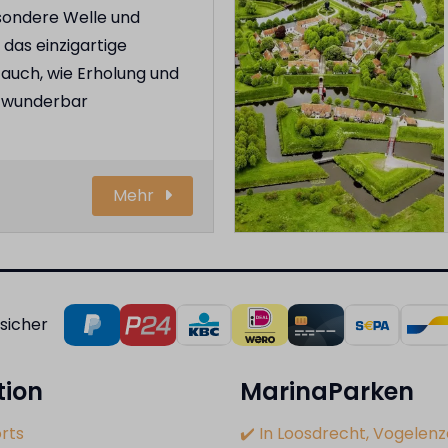
sondere Welle und
 das einzigartige
auch, wie Erholung und
r wunderbar
Mehr
sicher
tion
MarinaParken
rts
✔️ In Loosdrecht, Vogelenz