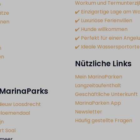
Workum und Termunterzijl
e
✔️ Einzigartige Lage am W
ätze
✔️ Luxuriöse Ferienvillen
onen
✔️ Hunde willkommen
✔️ Perfekt für einen Angel
✔️ Ideale Wassersportorte
n
en
Nützliche Links
Mein MarinaParken
Langzeitaufenthalt
 MarinaParks
Geschäftliche Unterkunft
MarinaParken App
Nieuw Loosdrecht
Newsletter
 Bloemendaal
Häufig gestellte Fragen
jn
t Soal
rmeer