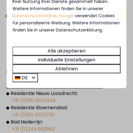
Ihrer Nutzung ihrer Dienste gesammelt haben.
Weitere Informationen finden Sie in unserer
Bezahlen Sie sicher
Datenschutzrichtlinie
.
Google
verwendet Cookies
für personalisierte Werbung. Weitere Informationen
finden Sie in unserer Datenschutzerklärung.
Alle akzeptieren
Kontakt
Individuelle Einstellungen
Ablehnen
✉️
lobby@marinaparken.nl
DE
Telefonisch sind wir bis 20 Uhr erreichbar.
◆ Residentie Nieuw Loosdrecht:
+31 (0)85 0602449
◆ Residentie Bloemendaal:
+31 (0)85 2502792
◆ Bad Nederrijn:
+31 (0)344 692892