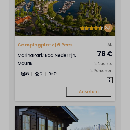
8,9
Campingplatz | 6 Pers.
Ab
76 €
MarinaPark Bad Nederrijn,
Maurik
2 Nächte
2 Personen
6
2
0
Ansehen