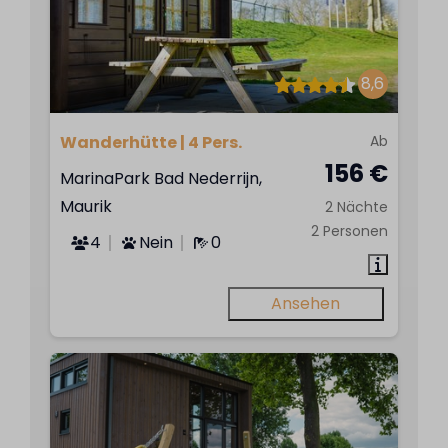
8,6
Wanderhütte | 4 Pers.
Ab
156 €
MarinaPark Bad Nederrijn,
Maurik
2 Nächte
2 Personen
4
Nein
0
Ansehen