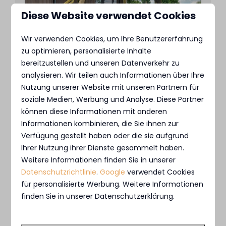
Diese Website verwendet Cookies
9
Wir verwenden Cookies, um Ihre Benutzererfahrung
zu optimieren, personalisierte Inhalte
bereitzustellen und unseren Datenverkehr zu
Tiny River House | 2 Pers.
Ab
analysieren. Wir teilen auch Informationen über Ihre
275 €
MarinaPark Bad Nederrijn,
Nutzung unserer Website mit unseren Partnern für
Maurik
2 Nächte
soziale Medien, Werbung und Analyse. Diese Partner
2 Personen
können diese Informationen mit anderen
2
1
2
1
Informationen kombinieren, die Sie ihnen zur
Liegt auf einer privaten
Verfügung gestellt haben oder die sie aufgrund
inselspitze
Ihrer Nutzung ihrer Dienste gesammelt haben.
Weitere Informationen finden Sie in unserer
Schlafboden mit fester treppe
Datenschutzrichtlinie
.
Google
verwendet Cookies
Hängematte mit blick auf den
für personalisierte Werbung. Weitere Informationen
nederrijn
finden Sie in unserer Datenschutzerklärung.
Ansehen