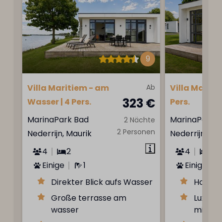
9
Villa Maritiem - am
Ab
Villa Maritie
323 €
Wasser | 4 Pers.
Pers.
MarinaPark Bad
MarinaPark 
2 Nächte
2 Personen
Nederrijn, Maurik
Nederrijn, Ma
4
2
4
2
Einige
1
Einige
Direkter Blick aufs Wasser
Hohe De
Große terrasse am
Luxuri
wasser
mit Re