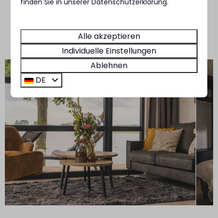
finden Sie in unserer Datenschutzerklärung.
Schlafzimmer mit Boxspringbetten
Blick auf das Wasser oder den Jachthafen
Alle akzeptieren
Große Terrasse mit Gartenmöbeln
Individuelle Einstellungen
Ablehnen
DE