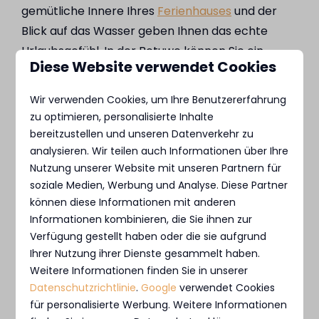
gemütliche Innere Ihres
Ferienhauses
und der
Blick auf das Wasser geben Ihnen das echte
Urlaubsgefühl. In der Betuwe können Sie ein
Diese Website verwendet Cookies
Ferienhaus bei Marinaparken für bis zu
6 Personen
mieten. Die freistehenden Villen
Wir verwenden Cookies, um Ihre Benutzererfahrung
bieten alle einen einzigartigen Blick auf das
zu optimieren, personalisierte Inhalte
Wasser und/oder einen der Jachthäfen. Das ist
bereitzustellen und unseren Datenverkehr zu
besonders toll, wenn Sie Ihr eigenes Boot
analysieren. Wir teilen auch Informationen über Ihre
Nutzung unserer Website mit unseren Partnern für
mitbringen können und einen Tag mit Segeln in
soziale Medien, Werbung und Analyse. Diese Partner
der Betuwe verbrinen wollen!
können diese Informationen mit anderen
Informationen kombinieren, die Sie ihnen zur
Unsere Ferienvillen in Kürze:
Verfügung gestellt haben oder die sie aufgrund
Ihrer Nutzung ihrer Dienste gesammelt haben.
Villen für bis zu 6 Personen
Weitere Informationen finden Sie in unserer
Gemütliches Wohnzimmer und voll
Datenschutzrichtlinie
.
Google
verwendet Cookies
ausgestattete Küche
für personalisierte Werbung. Weitere Informationen