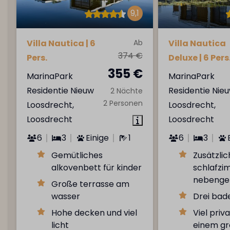
9,1
Villa Nautica | 6
Ab
Villa Nautica
374 €
Pers.
Deluxe | 6 Pers
355 €
MarinaPark
MarinaPark
Residentie Nieuw
Residentie Nie
2 Nächte
2 Personen
Loosdrecht,
Loosdrecht,
Loosdrecht
Loosdrecht
6
3
Einige
1
6
3
Gemütliches
Zusätzlic
alkovenbett für kinder
schlafzi
nebenge
Große terrasse am
wasser
Drei ba
Hohe decken und viel
Viel priv
licht
einem g