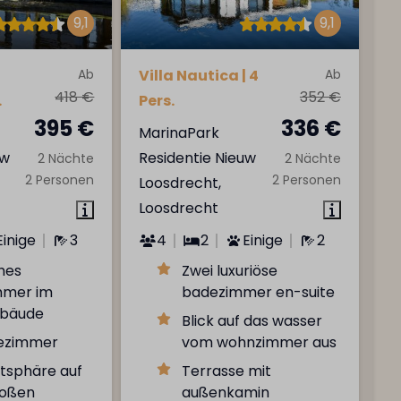
9,1
9,1
Ab
Villa Nautica | 4
Ab
418 €
352 €
.
Pers.
395 €
336 €
MarinaPark
uw
Residentie Nieuw
2 Nächte
2 Nächte
2 Personen
2 Personen
Loosdrecht,
Loosdrecht
Einige
3
4
2
Einige
2
hes
Zwei luxuriöse
mmer im
badezimmer en-suite
bäude
Blick auf das wasser
dezimmer
vom wohnzimmer aus
atsphäre auf
Terrasse mit
roßen
außenkamin