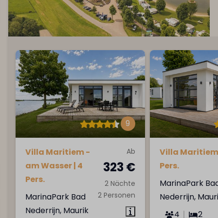
9
Villa Maritiem -
Ab
Villa Maritiem 
323 €
am Wasser | 4
Pers.
Pers.
MarinaPark Ba
2 Nächte
2 Personen
MarinaPark Bad
Nederrijn, Maur
Nederrijn, Maurik
4
2