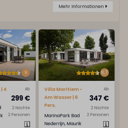
Mehr Informationen
9
8,7
| 4
Ab
Villa Maritiem -
Ab
299 €
347 €
Am Wasser | 6
Pers.
d
2 Nächte
2 Nächte
2 Personen
2 Personen
ik
MarinaPark Bad
Nederrijn, Maurik