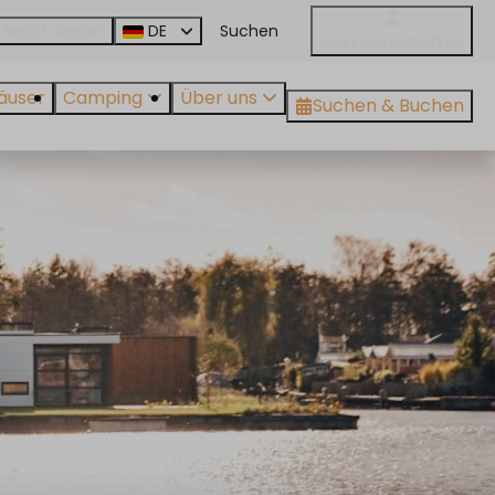
 Beach Resort
DE
Mein MarinaParken
äuser
Camping
Über uns
Suchen & Buchen