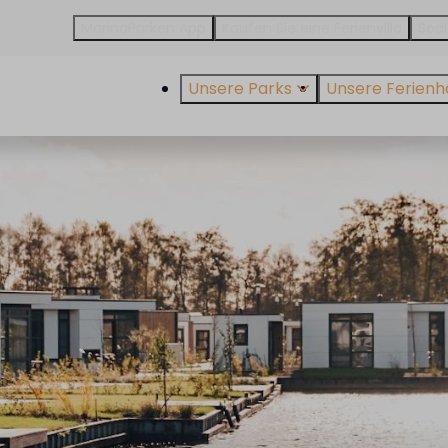
MarinaParken App
Kaufen Sie eine Ferienvilla
Soal
Unsere Parks
Unsere Ferienh