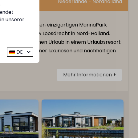
sdrecht
Niederlande - Nordholland
e
endet
in unserer
Entdecken Sie den einzigartigen MarinaPark
Residentie Nieuw Loosdrecht in Nord-Holland.
Genießen Sie einen Urlaub in einem Urlaubsresort
am Wasser in einer luxuriösen und nachhaltigen
DE
Ferienvilla!
Mehr Informationen