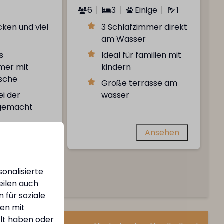
6
3
Einige
1
ken und viel
3 Schlafzimmer direkt
am Wasser
s
Ideal für familien mit
mer mit
kindern
sche
Große terrasse am
ei der
wasser
 gemacht
Ansehen
Ansehen
onalisierte
r
eilen auch
 für soziale
nen mit
llt haben oder